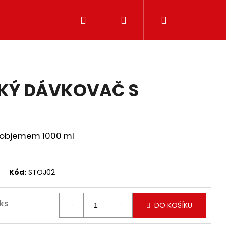
Hledat
Přihlášení
Nákupní
košík
KÝ DÁVKOVAČ S
 objemem 1000 ml
Kód:
STOJ02
 ks
DO KOŠÍKU