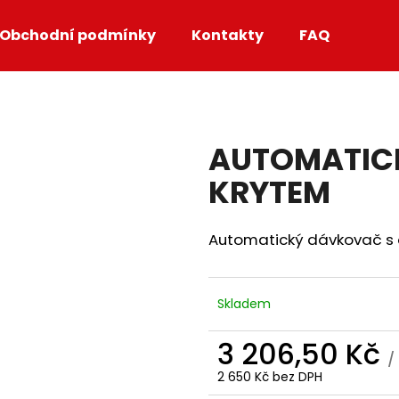
Obchodní podmínky
Kontakty
FAQ
Co potřebujete najít?
AUTOMATIC
HLEDAT
KRYTEM
Automatický dávkovač s
Skladem
3 206,50 Kč
/
2 650 Kč bez DPH
Měrná