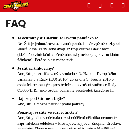
K
Přejít
Hledat
Náku
M
Přihlášen
na
o
obsah
Zpět
Zpět
košík
š
FAQ
í
C
k
o
Je ochranný štít sterilní zdravotní pomůckou?
Ne. Štít je jednorázová ochranná pomůcka. Ze zpětné vazby od
p
lékařů víme, že zvládne dvojí až trojí ošetření dezinfekcí
o
(ideálně dezinfekční vlhčené ubrousky nebo sprej s virucidním
t
účinkem). Poté se plast začne ničit.
ř
Je štít certifikovaný?
Ano, štít je certifikovaný v souladu s Nařízením Evropského
e
parlamentu a Rady (EU) 2016/425 ze dne 9. března 2016 o
b
osobních ochranných prostředcích a o zrušení směrnice Rady
u
89/686/EHS, jako osobní ochranný prostředek kategorie II.
j
Dají se pod štít nosit brýle?
e
Ano, štít je možné nastavit podle potřeby.
t
Používají se štíty ve zdravotnictví?
Ano, štíty od nás odebrala různá oddělení několika nemocnic,
e
např.infekční oddělení v Prostějově, Kyjově, Znojmě, Břeclavi,
n
porodnice Thomayerovy nemocnice, chirurgie v Havlíčkově